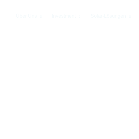
Über Uns
Investment
Solar-Lösungen
t Dachflächen-Pacht
zur Solarverpachtung. Online können Dacheigentümer kostenlos