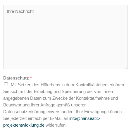
t
e
I
*
r
h
*
r
e
N
a
c
h
r
i
c
Datenschutz
*
h
Mit Setzen des Häkchens in dem Kontrollkästchen erklären
t
Sie sich mit der Erhebung und Speicherung der von Ihnen
angegebenen Daten zum Zwecke der Kontaktaufnahme und
Beantwortung Ihrer Anfrage gemäß unserer
Datenschutzerklärung einverstanden. Ihre Einwilligung können
Sie jederzeit einfach per E-Mail an
info@hanseatic-
projektentwicklung.de
widerrufen.