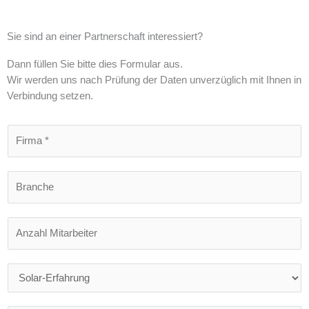
Sie sind an einer Partnerschaft interessiert?
Dann füllen Sie bitte dies Formular aus.
Wir werden uns nach Prüfung der Daten unverzüglich mit Ihnen in
Verbindung setzen.
F
i
r
B
m
r
a
a
*
A
n
n
c
z
h
S
a
e
o
h
l
l
A