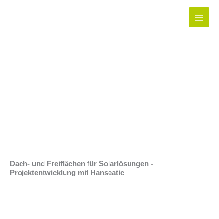
Zum
Inhalt
springen
Projektentwicklung
Dach- und Freiflächen für Solarlösungen -
Projektentwicklung mit Hanseatic