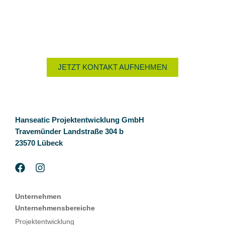
Nutzen Sie das Kontaktformular oder rufen Sie uns an unter
+49 4502 78 00 930
. Wir beraten Sie gern.
JETZT KONTAKT AUFNEHMEN
Hanseatic Projektentwicklung GmbH
Travemünder Landstraße 304 b
23570 Lübeck
Unternehmen
Unternehmensbereiche
Projektentwicklung