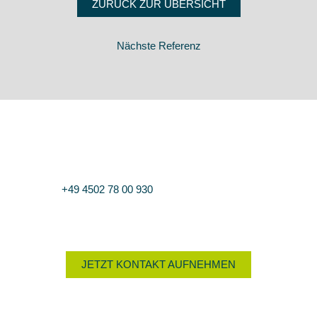
ZURÜCK ZUR ÜBERSICHT
Nächste Referenz
Sie haben Fragen?
Nutzen Sie das Kontaktformular oder rufen Sie uns an unter
+49 4502 78 00 930
. Wir beraten Sie gern.
JETZT KONTAKT AUFNEHMEN