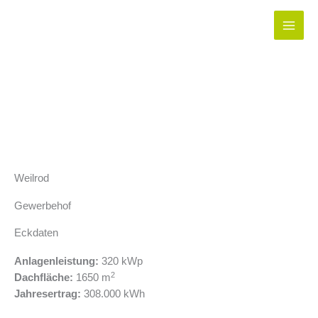
Zum
Inhalt
springen
Weilrod
Gewerbehof
Eckdaten
Anlagenleistung:
320 kWp
2
Dachfläche:
1650 m
Jahresertrag:
308.000 kWh