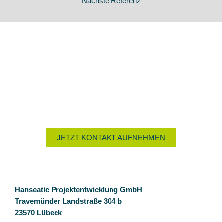
Nächste Referenz
Sie haben Fragen?
Nutzen Sie das Kontaktformular oder rufen Sie uns an unter
+49 4502 78 00 930
. Wir beraten Sie gern.
JETZT KONTAKT AUFNEHMEN
Hanseatic Projektentwicklung GmbH
Travemünder Landstraße 304 b
23570 Lübeck