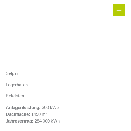
Zum
Inhalt
springen
Selpin
Lagerhallen
Eckdaten
Anlagenleistung:
300 kWp
Dachfläche:
1490 m²
Jahresertrag:
284.000 kWh​