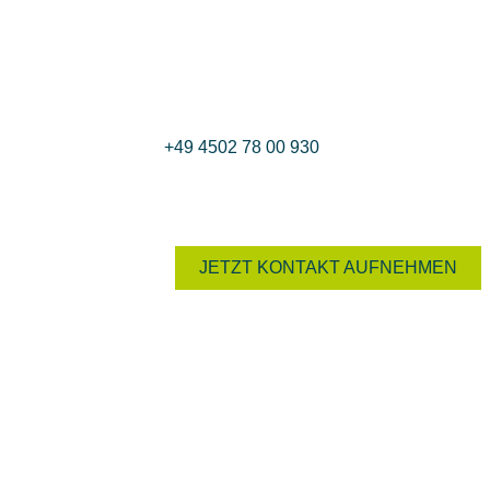
Sie haben Fragen?
Nutzen Sie das Kontaktformular oder rufen Sie uns
+49 4502 78 00 930
. Wir beraten Sie gern
JETZT KONTAKT AUFNEHMEN