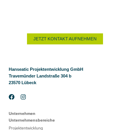
Nutzen Sie das Kontaktformular oder rufen Sie uns an unter
+49 4502 78 00 930
. Wir beraten Sie gern.
JETZT KONTAKT AUFNEHMEN
Hanseatic Projektentwicklung GmbH
Travemünder Landstraße 304 b
23570 Lübeck
Unternehmen
Unternehmensbereiche
Projektentwicklung