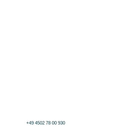
Sie haben Fragen?
Nutzen Sie das Kontaktformular oder rufen Sie uns an unter
+49 4502 78 00 930
. Wir beraten Sie gern.