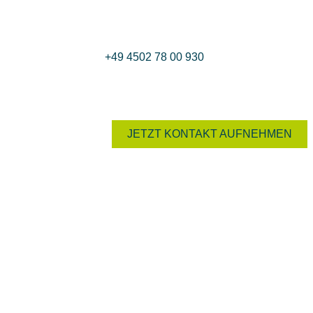
Sie haben Fragen?
Nutzen Sie das Kontaktformular oder rufen Sie uns
+49 4502 78 00 930
. Wir beraten Sie gern
JETZT KONTAKT AUFNEHMEN